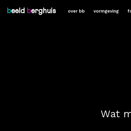
b
eeld
b
erghuis
over bb
vormgeving
f
Wat m