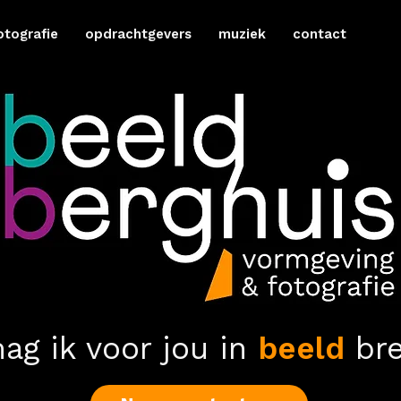
otografie
opdrachtgevers
muziek
contact
ag ik voor jou in
beeld
bre